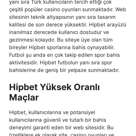
yanı sıra Türk kullanıcıların tercih ettiği çok
çeşitli popüler casino oyunları sunmaktadır. Web
sitesinin teknik altyapısının yanı sıra tasarım
kalitesi de son derece yüksektir. Hipbet arayüzü
inanılmaz derecede kullanıcı dostudur ve
gezinmesi kolaydır. Bu siteye üye olan tüm
bireyler Hipbet sporlarına bahis oynayabilir.
Futbol şu anda en çok takip edilen spor bahis
aktivitesidir. Hipbet futbolun yanı sıra spor
bahislerine de geniş bir yelpaze sunmaktadır.
Hipbet Yüksek Oranlı
Maçlar
Hipbet, kullanıcılarına ve potansiyel
kullanıcılarına güvenli ve tutarlı bir bahis
deneyimi garanti eden bir web sitesidir. Bu
özelliklere ek olarak site, casino oyunları ve