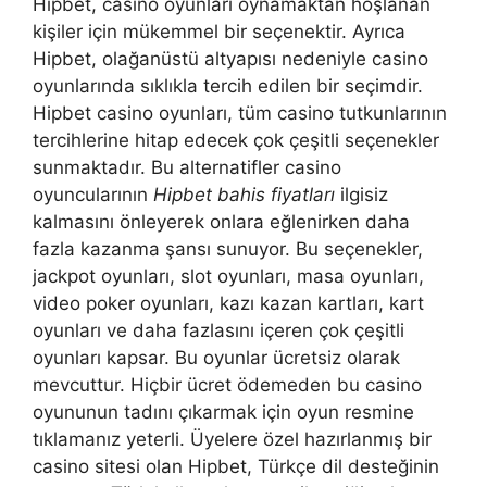
Hipbet, casino oyunları oynamaktan hoşlanan
kişiler için mükemmel bir seçenektir. Ayrıca
Hipbet, olağanüstü altyapısı nedeniyle casino
oyunlarında sıklıkla tercih edilen bir seçimdir.
Hipbet casino oyunları, tüm casino tutkunlarının
tercihlerine hitap edecek çok çeşitli seçenekler
sunmaktadır. Bu alternatifler casino
oyuncularının
Hipbet bahis fiyatları
ilgisiz
kalmasını önleyerek onlara eğlenirken daha
fazla kazanma şansı sunuyor. Bu seçenekler,
jackpot oyunları, slot oyunları, masa oyunları,
video poker oyunları, kazı kazan kartları, kart
oyunları ve daha fazlasını içeren çok çeşitli
oyunları kapsar. Bu oyunlar ücretsiz olarak
mevcuttur. Hiçbir ücret ödemeden bu casino
oyununun tadını çıkarmak için oyun resmine
tıklamanız yeterli. Üyelere özel hazırlanmış bir
casino sitesi olan Hipbet, Türkçe dil desteğinin