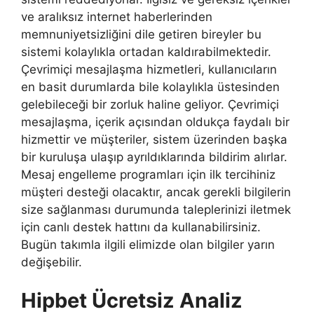
ve aralıksız internet haberlerinden
memnuniyetsizliğini dile getiren bireyler bu
sistemi kolaylıkla ortadan kaldırabilmektedir.
Çevrimiçi mesajlaşma hizmetleri, kullanıcıların
en basit durumlarda bile kolaylıkla üstesinden
gelebileceği bir zorluk haline geliyor. Çevrimiçi
mesajlaşma, içerik açısından oldukça faydalı bir
hizmettir ve müşteriler, sistem üzerinden başka
bir kuruluşa ulaşıp ayrıldıklarında bildirim alırlar.
Mesaj engelleme programları için ilk tercihiniz
müşteri desteği olacaktır, ancak gerekli bilgilerin
size sağlanması durumunda taleplerinizi iletmek
için canlı destek hattını da kullanabilirsiniz.
Bugün takımla ilgili elimizde olan bilgiler yarın
değişebilir.
Hipbet Ücretsiz Analiz