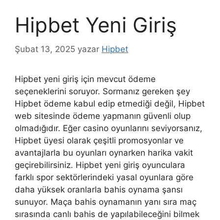
Hipbet Yeni Giriş
Şubat 13, 2025
yazar
Hipbet
Hipbet yeni giriş için mevcut ödeme
seçeneklerini soruyor. Sormanız gereken şey
Hipbet ödeme kabul edip etmediği değil, Hipbet
web sitesinde ödeme yapmanın güvenli olup
olmadığıdır. Eğer casino oyunlarını seviyorsanız,
Hipbet üyesi olarak çeşitli promosyonlar ve
avantajlarla bu oyunları oynarken harika vakit
geçirebilirsiniz. Hipbet yeni giriş oyunculara
farklı spor sektörlerindeki yasal oyunlara göre
daha yüksek oranlarla bahis oynama şansı
sunuyor. Maça bahis oynamanın yanı sıra maç
sırasında canlı bahis de yapılabileceğini bilmek