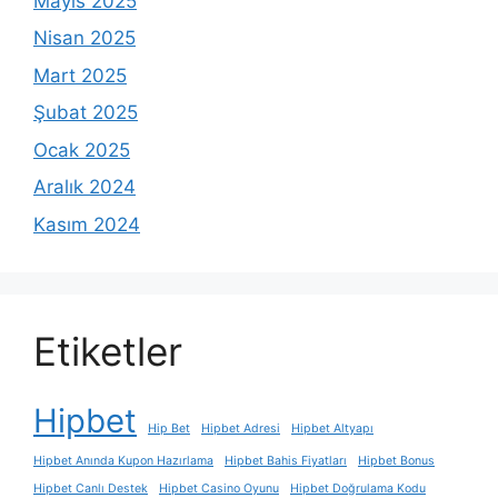
Mayıs 2025
Nisan 2025
Mart 2025
Şubat 2025
Ocak 2025
Aralık 2024
Kasım 2024
Etiketler
Hipbet
Hip Bet
Hipbet Adresi
Hipbet Altyapı
Hipbet Anında Kupon Hazırlama
Hipbet Bahis Fiyatları
Hipbet Bonus
Hipbet Canlı Destek
Hipbet Casino Oyunu
Hipbet Doğrulama Kodu