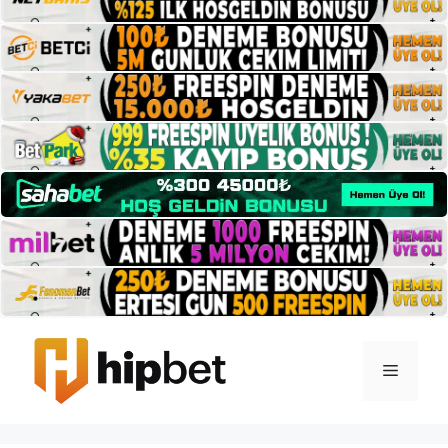
İçeriğe
atla
Menü