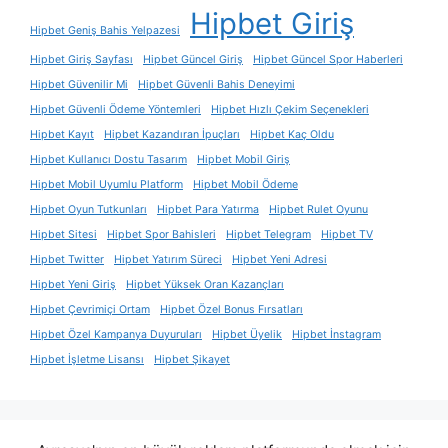
Hipbet Giriş
Hipbet Geniş Bahis Yelpazesi
Hipbet Giriş Sayfası
Hipbet Güncel Giriş
Hipbet Güncel Spor Haberleri
Hipbet Güvenilir Mi
Hipbet Güvenli Bahis Deneyimi
Hipbet Güvenli Ödeme Yöntemleri
Hipbet Hızlı Çekim Seçenekleri
Hipbet Kayıt
Hipbet Kazandıran İpuçları
Hipbet Kaç Oldu
Hipbet Kullanıcı Dostu Tasarım
Hipbet Mobil Giriş
Hipbet Mobil Uyumlu Platform
Hipbet Mobil Ödeme
Hipbet Oyun Tutkunları
Hipbet Para Yatırma
Hipbet Rulet Oyunu
Hipbet Sitesi
Hipbet Spor Bahisleri
Hipbet Telegram
Hipbet TV
Hipbet Twitter
Hipbet Yatırım Süreci
Hipbet Yeni Adresi
Hipbet Yeni Giriş
Hipbet Yüksek Oran Kazançları
Hipbet Çevrimiçi Ortam
Hipbet Özel Bonus Fırsatları
Hipbet Özel Kampanya Duyuruları
Hipbet Üyelik
Hipbet İnstagram
Hipbet İşletme Lisansı
Hipbet Şikayet