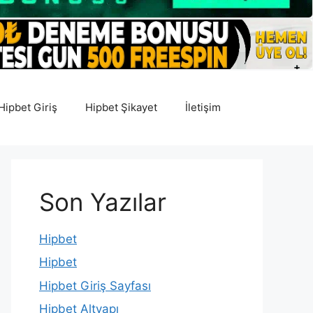
Hipbet Giriş
Hipbet Şikayet
İletişim
Son Yazılar
Hipbet
Hipbet
Hipbet Giriş Sayfası
Hipbet Altyapı