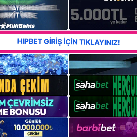
HIPBET GİRİŞ İÇİN TIKLAYINIZ!