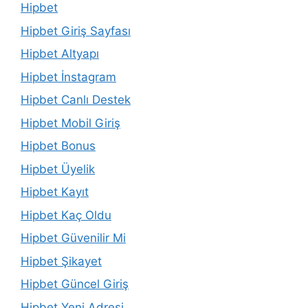
Hipbet
Hipbet Giriş Sayfası
Hipbet Altyapı
Hipbet İnstagram
Hipbet Canlı Destek
Hipbet Mobil Giriş
Hipbet Bonus
Hipbet Üyelik
Hipbet Kayıt
Hipbet Kaç Oldu
Hipbet Güvenilir Mi
Hipbet Şikayet
Hipbet Güncel Giriş
Hipbet Yeni Adresi