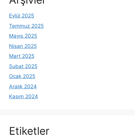
Eylül 2025
Temmuz 2025
Mayıs 2025
Nisan 2025
Mart 2025
Şubat 2025
Ocak 2025
Aralık 2024
Kasım 2024
Etiketler