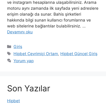
ve instagram hesaplarına ulaşabilirsiniz. Arama
motoru aynı zamanda ilk sayfada yeni adreslere
erişim olanağı da sunar. Bahis şirketleri
hakkında bilgi sunan kullanıcı forumlarına ve
web sitelerine bağlantılar bulabilirsiniz. …
Devamını oku
Kategoriler
Giriş
Etiketler
Hipbet Çevrimiçi Ortam
,
Hipbet Güncel Giriş
Yorum yap
Son Yazılar
Hipbet