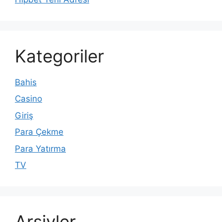
Kategoriler
Bahis
Casino
Giriş
Para Çekme
Para Yatırma
TV
Arşivler