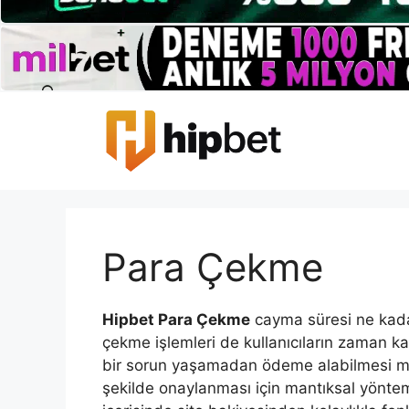
İçeriğe
atla
Para Çekme
Hipbet Para Çekme
cayma süresi ne kada
çekme işlemleri de kullanıcıların zaman k
bir sorun yaşamadan ödeme alabilmesi müm
şekilde onaylanması için mantıksal yöntemler