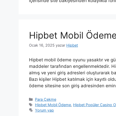
içerisinde site bakiyesinden kolaylıkla fonla
Hipbet Mobil Ödem
Ocak 16, 2025
yazar
Hipbet
Hipbet mobil ödeme oyunu yasaktır ve güve
maddeler tarafından engellenmektedir. Hip
almış ve yeni giriş adresleri oluşturarak 
Bazı kişiler Hipbet katılmak için kayıtlı o
ödeme sitesine son giriş adresinden emin 
Kategoriler
Para Çekme
Etiketler
Hipbet Mobil Ödeme
,
Hipbet Popüler Casino O
Yorum yap