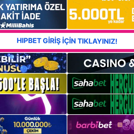
HIPBET GİRİŞ İÇİN TIKLAYINIZ!