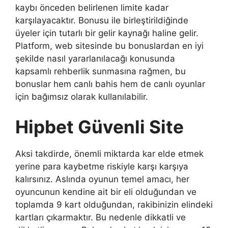
kaybı önceden belirlenen limite kadar
karşılayacaktır. Bonusu ile birleştirildiğinde
üyeler için tutarlı bir gelir kaynağı haline gelir.
Platform, web sitesinde bu bonuslardan en iyi
şekilde nasıl yararlanılacağı konusunda
kapsamlı rehberlik sunmasına rağmen, bu
bonuslar hem canlı bahis hem de canlı oyunlar
için bağımsız olarak kullanılabilir.
Hipbet Güvenli Site
Aksi takdirde, önemli miktarda kar elde etmek
yerine para kaybetme riskiyle karşı karşıya
kalırsınız. Aslında oyunun temel amacı, her
oyuncunun kendine ait bir eli olduğundan ve
toplamda 9 kart olduğundan, rakibinizin elindeki
kartları çıkarmaktır. Bu nedenle dikkatli ve