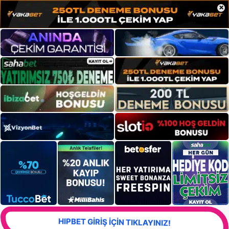
×
HIPBET GİRİŞ İÇİN TIKLAYINIZ!