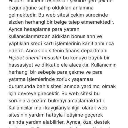
Hipbet limitlerini esnek bir şekilde geri çekme
özgürlüğüne sahip oldukları anlamına
gelmektedir. Bu web sitesi çekim sürecinde
sizden herhangi bir belge talep etmemektedir.
Ayrıca hesaplarına para yatıran
kullanıcılarımızdan aldıkları bonusların ve
yaptıkları kredi kartı işlemlerinin kanıtlarını rica
ederiz. Ancak bu sitenin finans departmanı
Hipbet önemli hususlar
bu konuyu büyük bir
hassasiyet ve dikkatle ele alacaktır. Kullanıcının
herhangi bir sebeple para çekme ve para
yatırma işlemlerinde zorluk yaşaması
durumunda bahis sitesi anında yardımcı olmak
için devreye girecektir. Bu web sitesi bu
sorunlara çözüm bulmayı amaçlamaktadır.
Kullanıcılar mali kaygılarıyla ilgili olarak web
sitesinin yardım hattıyla iletişime geçerek
anında yardım alabilirler. Ayrıca, özel destek