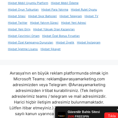
Hipbet Mobil Uyumlu Platform
Hipbet Mobil Ödeme
Hipbet Oyun Tutkunları
Hipbet Para Yatırma
Hipbet Rulet Oyunu
Hipbet Sitesi
Hipbet Spor Bahisleri
Hipbet Telegram
Hipbet TV
Hipbet Twitter
Hipbet Yatırım Süreci
Hipbet Yeni Adresi
Hipbet Yeni Giriş
Hipbet Yüksek Oran Kazançları
Hipbet Çevrimiçi Ortam
Hipbet Özel Bonus Fırsatları
Hipbet Özel Kampanya Duyuruları
Hipbet Üyelik
Hipbet İnstagram
Hipbet İşletme Lisansı
Hipbet Şikayet
Avrasya'nın en büyük reklam platformunda olmak için
Microsoft Teams:
reklam@avrasyamarketing.com
adresimizden veya Telegram: @Avrasyamarketing
adresimizden irtibat kurabilirsiniz. (Tek iletişim
adreslerimiz teams / telegram ve mail adresimizdir.
Harici hiçbir iletişim adresimiz bulunmamaktadır.
Lütfen itibar etmeyiniz.) Türkiye yasalarına göre 7258
sayılı kanun uyarınca yasa dışı bahis oynamanın