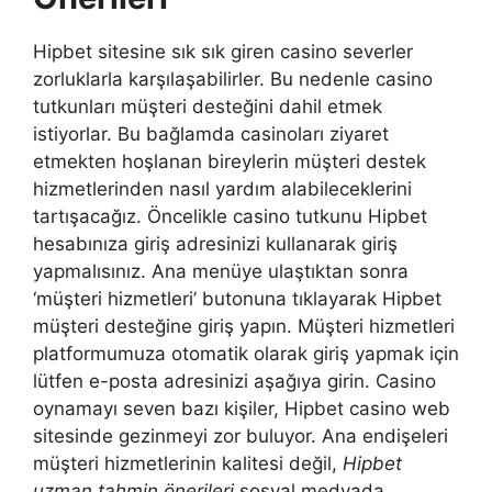
Hipbet sitesine sık sık giren casino severler
zorluklarla karşılaşabilirler. Bu nedenle casino
tutkunları müşteri desteğini dahil etmek
istiyorlar. Bu bağlamda casinoları ziyaret
etmekten hoşlanan bireylerin müşteri destek
hizmetlerinden nasıl yardım alabileceklerini
tartışacağız. Öncelikle casino tutkunu Hipbet
hesabınıza giriş adresinizi kullanarak giriş
yapmalısınız. Ana menüye ulaştıktan sonra
‘müşteri hizmetleri’ butonuna tıklayarak Hipbet
müşteri desteğine giriş yapın. Müşteri hizmetleri
platformumuza otomatik olarak giriş yapmak için
lütfen e-posta adresinizi aşağıya girin. Casino
oynamayı seven bazı kişiler, Hipbet casino web
sitesinde gezinmeyi zor buluyor. Ana endişeleri
müşteri hizmetlerinin kalitesi değil,
Hipbet
uzman tahmin önerileri
sosyal medyada